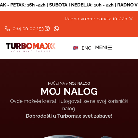
ETAK: 16h -22h | SUBOTA I NEDELJA: 10h - 22h | RADNO VREME
Radno vreme danas: 10-22h
064 00 00 153
MENI
ENG
POČETNA
>
MOJ NALOG
MOJ NALOG
Ovde možete kreirati i ulogovati se na svoj korisnički
nalog.
Dobrodošli u Turbomax svet zabave!