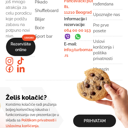
Pančevački put
još mnogo
Pikado
rođendana
81,
atrakcija za
Shuffleboard
11210 Beograd
celu porodicu
Upoznajte nas
Informacije i
koje podižu
Bilijar
rezervacije:
zabavu na
Pre prve
Boće
064 00 00 153
potpuno novi
posete
nivo.
Sport bar
Uslovi
Rezervišite
E-mail:
korišćenja i
online
info@turbomax
politika
.rs
privatnosti
Magazin
2026© TURBOMAX | Sva prava zadržana
Izrada web prezentacije:
Avokado.rs
Želiš kolačić?
Koristimo kolačiće radi pružanja
boljeg korisničkog iskustva i
funkcionisanja ove prezentacije u
skladu sa
Politikom privatnosti i
PRIHVATAM
Uslovima korišćenja
.