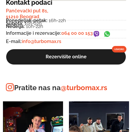
Kontakt podaci
Pančevački put 81,
11210 Beograd
Ponedeljak-petak:
16h-22h
Subota:
10h-22h
Nedelja:
10h-22h
Informacije i rezervacije:
064 00 00 153
E-mail:
info@turbomax.rs
Rezervišite online
Pratite nas na
@turbomax.rs