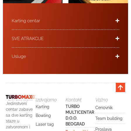
Karting centar
SVE ATRAKCIJE
Usluge
Izdvajamo
Kontakt
Važno
Jedinstveni
TURBO
Karting
Cenovnik
centar zabave
MULTICENTAR
sa dve karting
Bowling
D.O.O.
Team building
staze u
BEOGRAD
Laser tag
zatvorenom i
Proslava