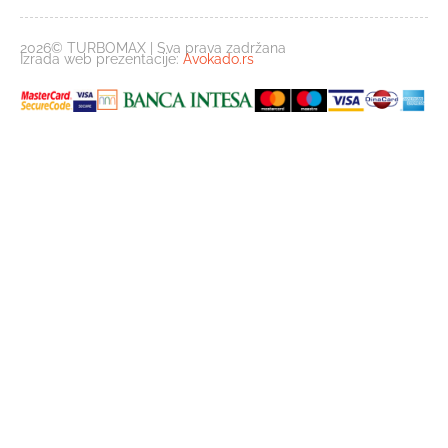
2026© TURBOMAX | Sva prava zadržana
Izrada web prezentacije:
Avokado.rs