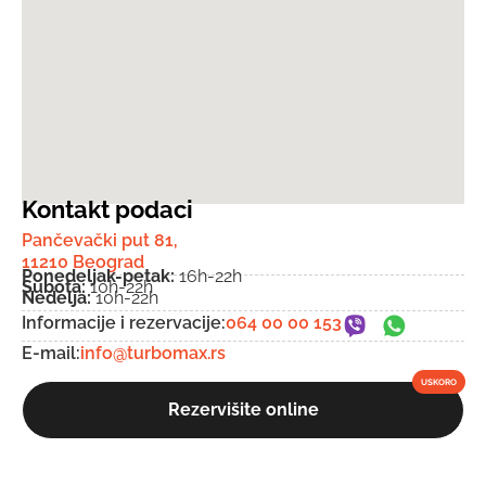
Kontakt podaci
Pančevački put 81,
11210 Beograd
Ponedeljak-petak:
16h-22h
Subota:
10h-22h
Nedelja:
10h-22h
Informacije i rezervacije:
064 00 00 153
E-mail:
info@turbomax.rs
Rezervišite online