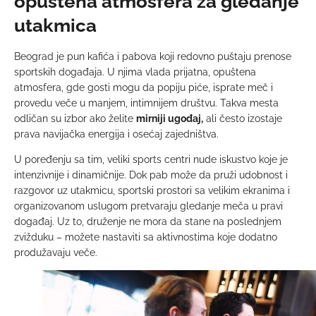
opuštena atmosfera za gledanje
utakmica
Beograd je pun kafića i pabova koji redovno puštaju prenose
sportskih događaja. U njima vlada prijatna, opuštena
atmosfera, gde gosti mogu da popiju piće, isprate meč i
provedu veče u manjem, intimnijem društvu. Takva mesta
odličan su izbor ako želite
mirniji ugođaj,
ali često izostaje
prava navijačka energija i osećaj zajedništva.
U poređenju sa tim, veliki sports centri nude iskustvo koje je
intenzivnije i dinamičnije. Dok pab može da pruži udobnost i
razgovor uz utakmicu, sportski prostori sa velikim ekranima i
organizovanom uslugom pretvaraju gledanje meča u pravi
događaj. Uz to, druženje ne mora da stane na poslednjem
zvižduku – možete nastaviti sa aktivnostima koje dodatno
produžavaju veče.