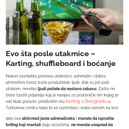
Evo šta posle utakmice –
Karting, shuffleboard i boćanje
Nakon završetka prenosa utakmice, adrenalin i dobra
atmosfera često traže produžetak. Ipak, dok su još pod
utiskom, neretko
ljudi požele da nastave zabavu
. Zašto ne
biste častili prijatelja koji je navijao za protivnički tim kojeg je
karting u Beogradu
vaš klub porazio: predložite mu
u
Turbomax centru kako bi se razmrdao i vratio osmeh na lice.
Iako ova
aktivnost jeste adrenalinska
i
morate da ispratite
brifing koji maršali
daju vozačima,
ne morate unapred da