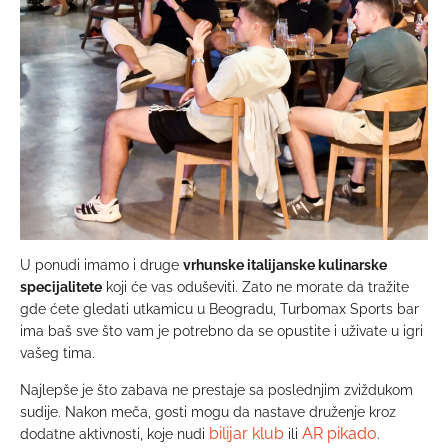
U ponudi imamo i druge
vrhunske italijanske kulinarske
specijalitete
koji će vas oduševiti. Zato ne morate da tražite
gde ćete gledati utkamicu u Beogradu, Turbomax Sports bar
ima baš sve što vam je potrebno da se opustite i uživate u igri
vašeg tima.
Najlepše je što zabava ne prestaje sa poslednjim zviždukom
sudije. Nakon meča, gosti mogu da nastave druženje kroz
bilijar klub
AR pikado
dodatne aktivnosti, koje nudi
ili
.