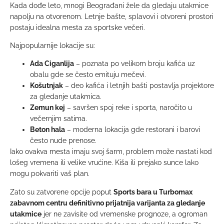
Kada dođe leto, mnogi Beograđani žele da gledaju utakmice
napolju na otvorenom. Letnje bašte, splavovi i otvoreni prostori
postaju idealna mesta za sportske večeri.
Najpopularnije lokacije su:
Ada Ciganlija
– poznata po velikom broju kafića uz
obalu gde se često emituju mečevi.
Košutnjak
– deo kafića i letnjih bašti postavlja projektore
za gledanje utakmica.
Zemun kej
– savršen spoj reke i sporta, naročito u
večernjim satima.
Beton hala
– moderna lokacija gde restorani i barovi
često nude prenose.
Iako ovakva mesta imaju svoj šarm, problem može nastati kod
lošeg vremena ili velike vrućine. Kiša ili prejako sunce lako
mogu pokvariti vaš plan.
Zato su zatvorene opcije poput
Sports bara u Turbomax
zabavnom centru definitivno prijatnija varijanta za gledanje
utakmice
jer ne zavisite od vremenske prognoze, a ogroman