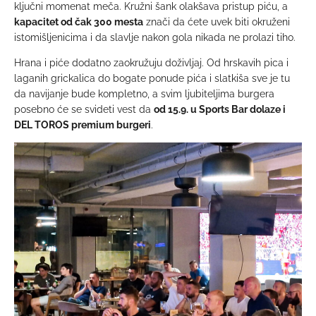
ključni momenat meča. Kružni šank olakšava pristup piću, a
kapacitet od čak 300 mesta
znači da ćete uvek biti okruženi
istomišljenicima i da slavlje nakon gola nikada ne prolazi tiho.
Hrana i piće dodatno zaokružuju doživljaj. Od hrskavih pica i
laganih grickalica do bogate ponude pića i slatkiša sve je tu
da navijanje bude kompletno, a svim ljubiteljima burgera
posebno će se svideti vest da
od 15.9. u Sports Bar dolaze i
DEL TOROS premium burgeri
.