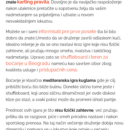
karting pravila
znate
. Dovoljno je da navijačko raspoloženje
nakon utakmice pretočite u sopstvenu želju da vašim
nadmetanjem sa prijateljima i uživate u novom
nesvakidašnjem iskustvu.
informisati pre prve posete
Možete se i sami
šta bi bilo
dobro da znate.Umesto da se druženje završi odlaskom kući,
idealno rešenje je da se ono nastavi kroz igre koje nisu fizički
zahtevne, ali pružaju mnogo smeha, rivalstva i taktičkog
shuffleboard
teren za
nadmetanja. Upravo zato se
i
boćanje u Beogradu
nameću kao savršen izbor zbog
pristupačnih cena
kvaliteta usluge i
.
Boćanje je klasična
mediteranska igra kuglama
gde je cilj
približiti boću što bliže bulinu. Donekle slično tome jeste i
shuffleboard, koji unosi sličnu dinamičnost jer ovde diskovi
klize po stazi, a svaki potez može da promeni ishod partije.
Prednost ovih igara je što
nisu fizički zahtevne
, već pružaju
priliku da se razgovor, piće i smeh prirodno nastave i nakon
sportskog prenosa. Na taj način večernje druženje dobija novu
dimenziju i pretvara se u iskustvo koje ostaje u sećanju.