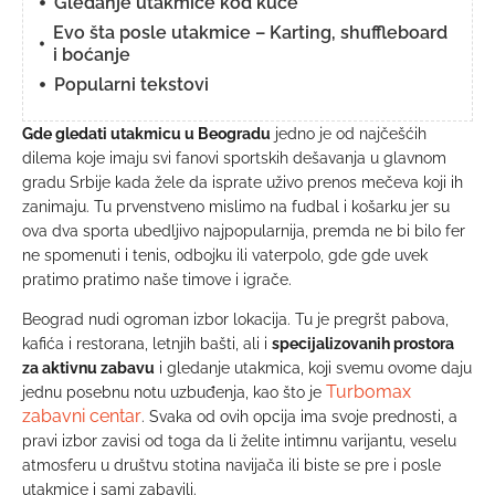
Gledanje utakmice kod kuće
Evo šta posle utakmice – Karting, shuffleboard
i boćanje
Popularni tekstovi
Gde gledati utakmicu u Beogradu
jedno je od najčešćih
dilema koje imaju svi fanovi sportskih dešavanja u glavnom
gradu Srbije kada žele da isprate uživo prenos mečeva koji ih
zanimaju. Tu prvenstveno mislimo na fudbal i košarku jer su
ova dva sporta ubedljivo najpopularnija, premda ne bi bilo fer
ne spomenuti i tenis, odbojku ili vaterpolo, gde gde uvek
pratimo pratimo naše timove i igrače.
Beograd nudi ogroman izbor lokacija. Tu je pregršt pabova,
kafića i restorana, letnjih bašti, ali i
specijalizovanih prostora
za aktivnu zabavu
i gledanje utakmica, koji svemu ovome daju
Turbomax
jednu posebnu notu uzbuđenja, kao što je
zabavni centar
. Svaka od ovih opcija ima svoje prednosti, a
pravi izbor zavisi od toga da li želite intimnu varijantu, veselu
atmosferu u društvu stotina navijača ili biste se pre i posle
utakmice i sami zabavili.