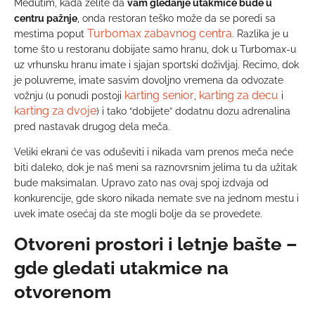
Međutim, kada želite da
vam gledanje utakmice bude u
centru pažnje
, onda restoran teško može da se poredi sa
Turbomax zabavnog centra
mestima poput
. Razlika je u
tome što u restoranu dobijate samo hranu, dok u Turbomax-u
uz vrhunsku hranu imate i sjajan sportski doživljaj. Recimo, dok
je poluvreme, imate sasvim dovoljno vremena da odvozate
karting senior
karting za decu
vožnju (u ponudi postoji
,
i
karting za dvoje
) i tako “dobijete” dodatnu dozu adrenalina
pred nastavak drugog dela meča.
Veliki ekrani će vas oduševiti i nikada vam prenos meča neće
biti daleko, dok je naš meni sa raznovrsnim jelima tu da užitak
bude maksimalan. Upravo zato nas ovaj spoj izdvaja od
konkurencije, gde skoro nikada nemate sve na jednom mestu i
uvek imate osećaj da ste mogli bolje da se provedete.
Otvoreni prostori i letnje bašte –
gde gledati utakmice na
otvorenom