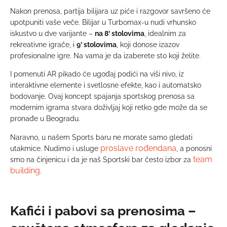
Nakon prenosa, partija bilijara uz piće i razgovor savršeno će
upotpuniti vaše veče. Bilijar u Turbomax-u nudi vrhunsko
iskustvo u dve varijante –
na 8’ stolovima
, idealnim za
rekreativne igrače, i
9’ stolovima
, koji donose izazov
profesionalne igre. Na vama je da izaberete sto koji želite.
I pomenuti AR pikado će ugođaj podići na viši nivo, iz
interaktivne elemente i svetlosne efekte, kao i automatsko
bodovanje. Ovaj koncept spajanja sportskog prenosa sa
modernim igrama stvara doživljaj koji retko gde može da se
pronađe u Beogradu.
Naravno, u našem Sports baru ne morate samo gledati
proslave rođendana
utakmice. Nudimo i usluge
, a ponosni
team
smo na činjenicu i da je naš Sportski bar često izbor za
building
.
Kafići i pabovi sa prenosima –