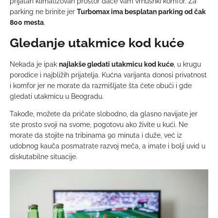
prijatan klimatizovan prostor daće vam vrhusnki komfor. Za
parking ne brinite jer
Turbomax ima besplatan parking od čak
800 mesta
.
Gledanje utakmice kod kuće
Nekada je ipak
najlakše gledati utakmicu kod kuće
, u krugu
porodice i najbližih prijatelja. Kućna varijanta donosi privatnost
i komfor jer ne morate da razmišljate šta ćete obući i gde
gledati utakmicu u Beogradu.
Takođe, možete da pričate slobodno, da glasno navijate jer
ste prosto svoji na svome, pogotovu ako živite u kući. Ne
morate da stojite na tribinama 90 minuta i duže, već iz
udobnog kauča posmatrate razvoj meča, a imate i bolji uvid u
diskutabilne situacije.