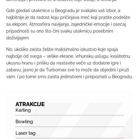
Gde gledati utakmice u Beogradu je svakako vaš izbor, a
najbitnije je da radost koju pričinjava meč koji pratite podelite
sa ekipom. Atmosfera navijanja, zajedničke emocije i osećaj
pripadnosti su ono što čini svaku utakmicu posebnim
doživljajem.
No, ukoliko zaista želite maksimalno iskustvo koje spaja
najbolje od svega – velike ekrane, vrhunsku uslugu, kvalitetnu
ukusnu hranu i priliku da nastavite veče uz dodatne igre i
zabavu, jasno je da Turbomax sve to može da objedini i pruži
vam. I po tome smo zaista jedinstveni i prepoznati u Beogradu.
ATRAKCIJE
Karting
Bowling
Laser tag