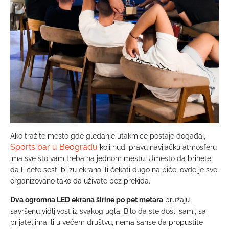
Ako tražite mesto gde gledanje utakmice postaje događaj,
Sports bar u Beogradu
koji nudi pravu navijačku atmosferu
ima sve što vam treba na jednom mestu. Umesto da brinete
da li ćete sesti blizu ekrana ili čekati dugo na piće, ovde je sve
organizovano tako da uživate bez prekida.
Dva ogromna LED ekrana širine po pet metara
pružaju
savršenu vidljivost iz svakog ugla. Bilo da ste došli sami, sa
prijateljima ili u većem društvu, nema šanse da propustite