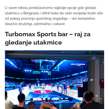
U ovom tekstu predstavićemo najbolje opcije gde gledati
utakmicu u Beogradu i otkriti kako da vaše navijanje bude više
od pukog praćenja sportskog događaja – već kompletno
iskustvo druženja, adrenalina i zabave.
Turbomax Sports bar – raj za
gledanje utakmice