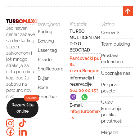
Izdvajamo
Kontakt
Važno
Jedinstveni
TURBO
Karting
Cenovnik
centar zabave
MULTICENTAR
sa dve karting
Bowling
D.O.O.
Team building
staze u
BEOGRAD
Laser tag
zatvorenom i
Proslava
Pančevački put
još mnogo
Pikado
rođendana
81,
atrakcija za
Shuffleboard
11210 Beograd
celu porodicu
Upoznajte nas
Informacije i
koje podižu
Bilijar
rezervacije:
zabavu na
Pre prve
Boće
064 00 00 153
potpuno novi
posete
nivo.
Sport bar
Uslovi
Rezervišite
E-mail:
korišćenja i
online
info@turbomax
politika
.rs
privatnosti
Magazin