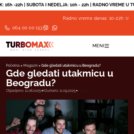
SUBOTA I NEDELJA: 10h - 22h | RADNO VREME U TURBOMAXU OD 0
Radno vreme danas: 10-22h
064 00 00 153
MENI
Početna
>
Magazin
>
Gde gledati utakmicu u Beogradu?
Gde gledati utakmicu u
Beogradu?
Objavljeno: 11.08.2025.
Ažurirano: 11.09.2025.
Magazin